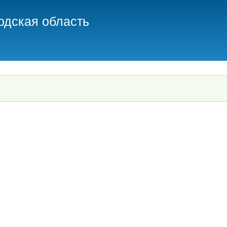
Skip
одская область
to
main
content