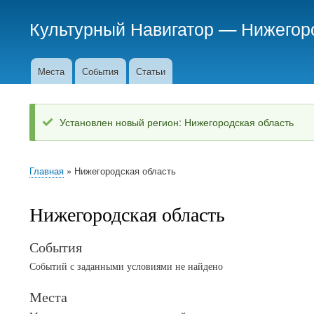
Культурный Навигатор
—
Нижегор
Места
События
Статьи
Основное
меню
Установлен новый регион: Нижегородская область
Status
message
Главная
Нижегородская область
Breadcrumb
Нижегородская область
События
Событий с заданными условиями не найдено
Места