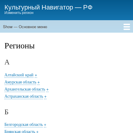
Skip
Культурный Навигатор
—
РФ
to
Изменить регион
main
content
Show — Основное меню
Основное
меню
Места
События
Статьи
Регионы
А
Алтайский край
+
Амурская область
+
Архангельская область
+
Астраханская область
+
Б
Белгородская область
+
Брянская область
+