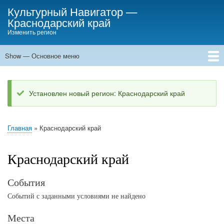
Skip
Культурный Навигатор
—
to
Краснодарский край
main
Изменить регион
content
Show — Основное меню
Основное
меню
Места
События
Статьи
Установлен новый регион: Краснодарский край
Status
message
Главная
Краснодарский край
Breadcrumb
Краснодарский край
События
Событий с заданными условиями не найдено
Места