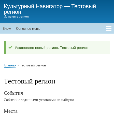
Skip
Культурный Навигатор
—
Тестовый
to
регион
main
Изменить регион
content
Show — Основное меню
Основное
меню
Места
События
Статьи
Установлен новый регион: Тестовый регион
Status
message
Главная
Тестовый регион
Breadcrumb
Тестовый регион
События
Событий с заданными условиями не найдено
Места