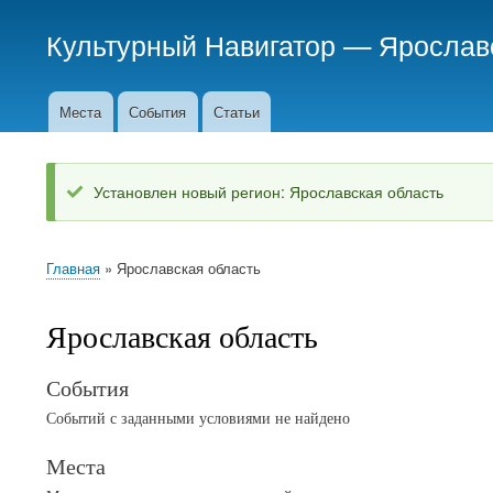
Культурный Навигатор
—
Ярослав
Места
События
Статьи
Основное
меню
Установлен новый регион: Ярославская область
Status
message
Главная
Ярославская область
Breadcrumb
Ярославская область
События
Событий с заданными условиями не найдено
Места