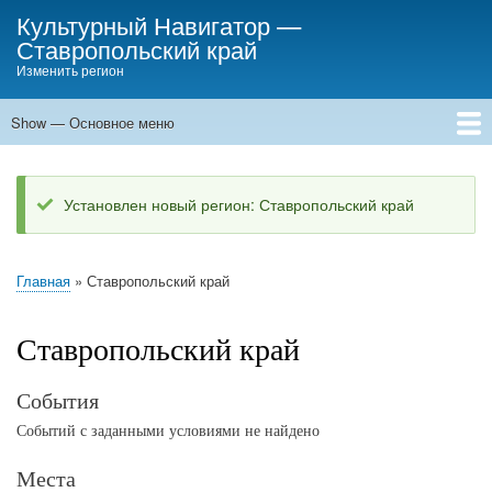
Skip
Культурный Навигатор
—
to
Ставропольский край
main
Изменить регион
content
Show — Основное меню
Основное
меню
Места
События
Статьи
Установлен новый регион: Ставропольский край
Status
message
Главная
Ставропольский край
Breadcrumb
Ставропольский край
События
Событий с заданными условиями не найдено
Места