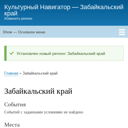
Skip
Культурный Навигатор
—
Забайкальский
to
край
main
Изменить регион
content
Show — Основное меню
Основное
меню
Места
События
Статьи
Установлен новый регион: Забайкальский край
Status
message
Главная
Забайкальский край
Breadcrumb
Забайкальский край
События
Событий с заданными условиями не найдено
Места